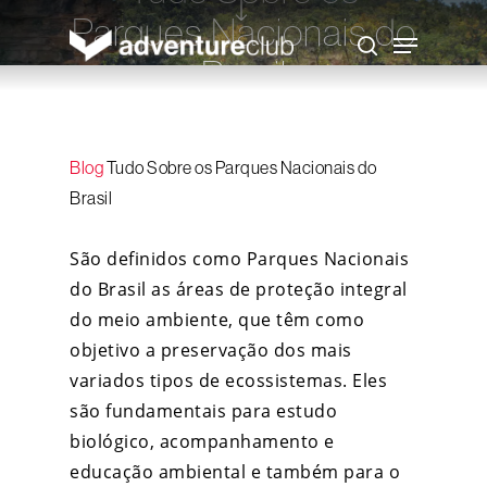
Skip
Parques Nacionais do
to
Menu
main
search
content
Brasil
Adventure Club
3 de julho de 2019
Blog
Tudo Sobre os Parques Nacionais do
Brasil
São definidos como Parques Nacionais
do Brasil as áreas de proteção integral
do meio ambiente, que têm como
objetivo a preservação dos mais
variados tipos de ecossistemas. Eles
são fundamentais para estudo
biológico, acompanhamento e
educação ambiental e também para o