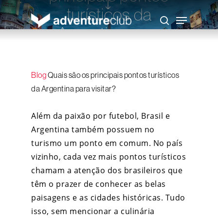
Skip
turísticos da
to
Menu
main
search
content
Argentina para
visitar?
Blog
Quais são os principais pontos turísticos
Adventure Club
24 de maio de 2017
da Argentina para visitar?
Além da paixão por futebol, Brasil e
Argentina também possuem no
turismo um ponto em comum. No país
vizinho, cada vez mais pontos turísticos
chamam a atenção dos brasileiros que
têm o prazer de conhecer as belas
paisagens e as cidades históricas. Tudo
isso, sem mencionar a culinária