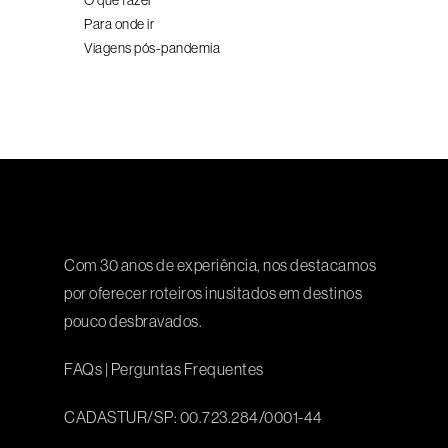
O que fazer
Para onde ir
Viagens pós-pandemia
Com 30 anos de experiência, nos destacamos
por oferecer roteiros inusitados em destinos
pouco desbravados.
FAQs
|
Perguntas Frequentes
CADASTUR/SP: 00.723.284/0001-44