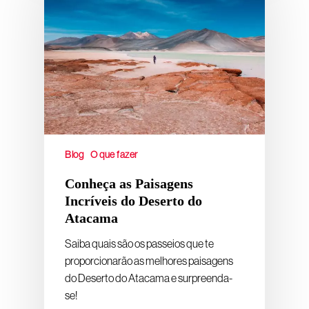
Blog
O que fazer
Conheça as Paisagens
Incríveis do Deserto do
Atacama
Saiba quais são os passeios que te
proporcionarão as melhores paisagens
do Deserto do Atacama e surpreenda-
se!