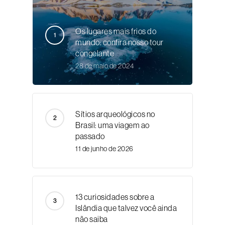
Os lugares mais frios do
mundo: confira nosso tour
congelante
28 de maio de 2024
Sítios arqueológicos no
Brasil: uma viagem ao
passado
11 de junho de 2026
13 curiosidades sobre a
Islândia que talvez você ainda
não saiba