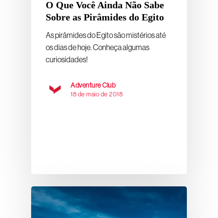
O Que Você Ainda Não Sabe
Sobre as Pirâmides do Egito
As pirâmides do Egito são mistérios até
os dias de hoje. Conheça algumas
curiosidades!
Adventure Club
18 de maio de 2018