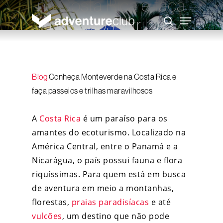
na Costa Rica e faça
Skip
to
Menu
passeios e trilhas
main
search
content
maravilhosos
Adventure Club
Blog
Conheça Monteverde na Costa Rica e
28 de maio de 2015
faça passeios e trilhas maravilhosos
A
Costa Rica
é um paraíso para os
amantes do ecoturismo. Localizado na
América Central, entre o Panamá e a
Nicarágua, o país possui fauna e flora
riquíssimas. Para quem está em busca
de aventura em meio a montanhas,
florestas,
praias paradisíacas
e até
vulcões
, um destino que não pode