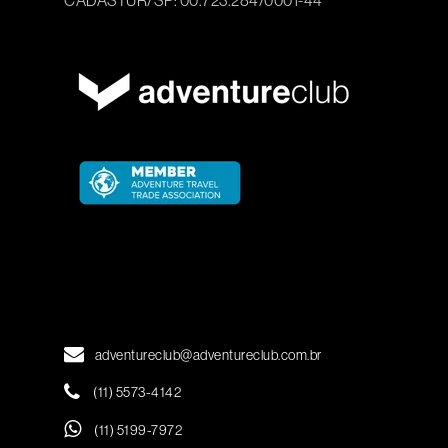
adventureclub@adventureclub.com.br
(11) 5573-4142
(11) 5199-7972