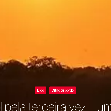
Blog
Diário de bordo
 pela terceira vez – u