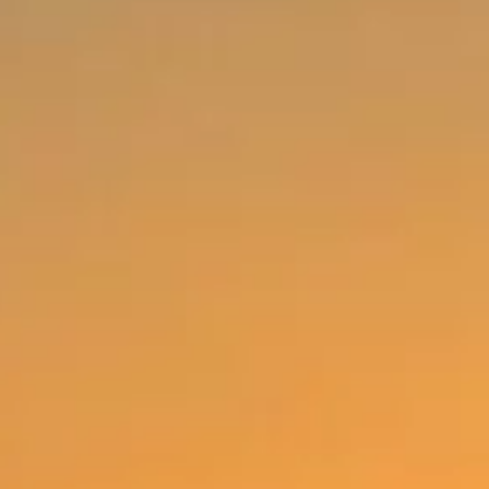
Aperte "Enter" para buscar ou "ESC" para fechar