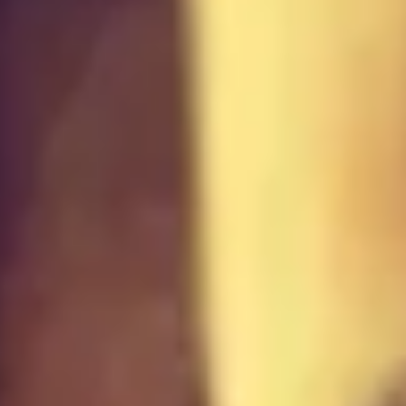
Aperte "Enter" para buscar ou "ESC" para fechar