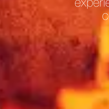
experi
c