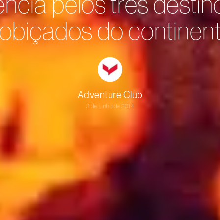
ência pelos três destin
obiçados do continen
Adventure Club
3 de junho de 2014