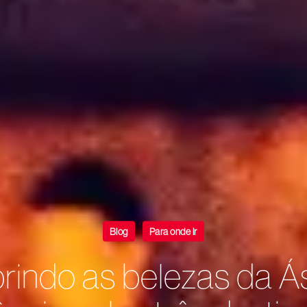
Blog
Para onde ir
indo as belezas da Á