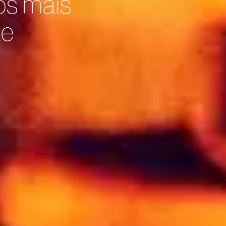
os mais
te