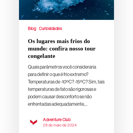
Blog
Curiosidades
Os lugares mais frios do
mundo: confira nosso tour
congelante
Quais parâmetros você consideraria
para definir o que é frio extremo?
Temperaturas de -10ºC? -15ºC? Sim, tais
temperaturas de fato são rigorosas e
podem causar desconforto se não
enfrentadas adequadamente,…
Adventure Club
28 de maio de 2024