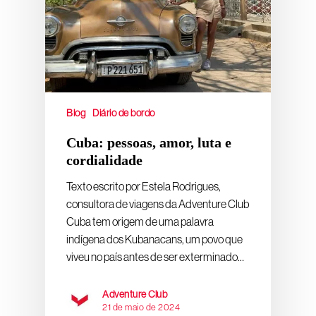
Blog
Diário de bordo
Cuba: pessoas, amor, luta e
cordialidade
Texto escrito por Estela Rodrigues,
consultora de viagens da Adventure Club
Cuba tem origem de uma palavra
indígena dos Kubanacans, um povo que
viveu no país antes de ser exterminado…
Adventure Club
21 de maio de 2024