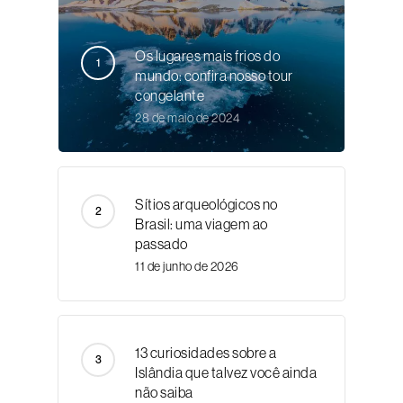
Os lugares mais frios do
mundo: confira nosso tour
congelante
28 de maio de 2024
Sítios arqueológicos no
Brasil: uma viagem ao
passado
11 de junho de 2026
13 curiosidades sobre a
Islândia que talvez você ainda
não saiba