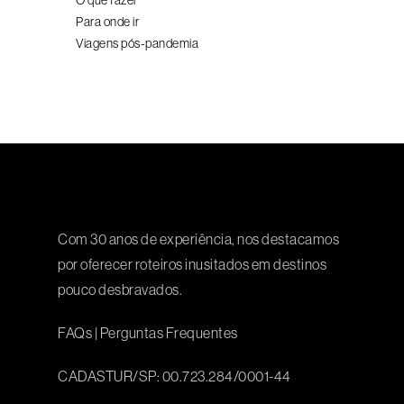
O que fazer
Para onde ir
Viagens pós-pandemia
Com 30 anos de experiência, nos destacamos
por oferecer roteiros inusitados em destinos
pouco desbravados.
FAQs
|
Perguntas Frequentes
CADASTUR/SP: 00.723.284/0001-44