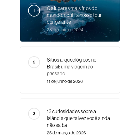
Os lugares mais frios do
mundo: confira nosso tour
congelante
28 de maio de 2024
Sítios arqueológicos no
Brasil: uma viagem ao
passado
11 de junho de 2026
13 curiosidades sobre a
Islândia que talvez você ainda
não saiba
25 de março de 2026