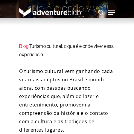
Skip
que é e onde viver
to
Menu
main
search
essa experiência
content
Adventure Club
27 de janeiro de 2026
Blog
Turismo cultural: o que é e onde viver essa
experiência
O turismo cultural vem ganhando cada
vez mais adeptos no Brasil e mundo
afora, com pessoas buscando
experiências que, além do lazer e
entretenimento, promovem a
compreensão da história e o contato
com a cultura e as tradições de
diferentes lugares.