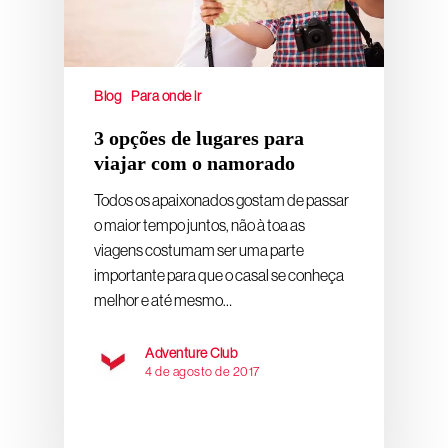
Blog
Para onde ir
3 opções de lugares para
viajar com o namorado
Todos os apaixonados gostam de passar
o maior tempo juntos, não à toa as
viagens costumam ser uma parte
importante para que o casal se conheça
melhor e até mesmo…
Adventure Club
4 de agosto de 2017