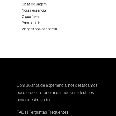
Dicas de viagem
Nossa essência
O que fazer
Para onde ir
Viagens pós-pandemia
Com 30 anos de experiência, nos destacamos
por oferecer roteiros inusitados em destinos
pouco desbravados.
FAQs
|
Perguntas Frequentes