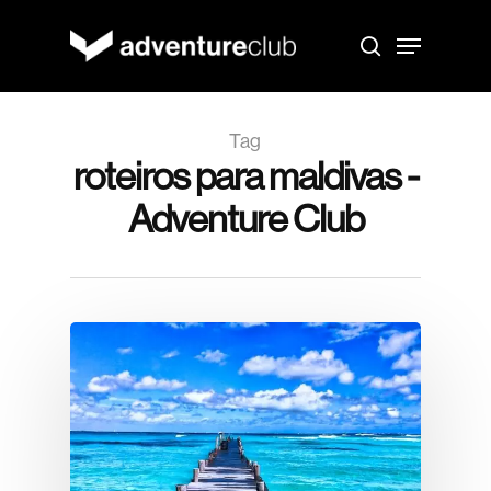
Skip
to
Menu
main
search
content
Tag
roteiros para maldivas -
Adventure Club