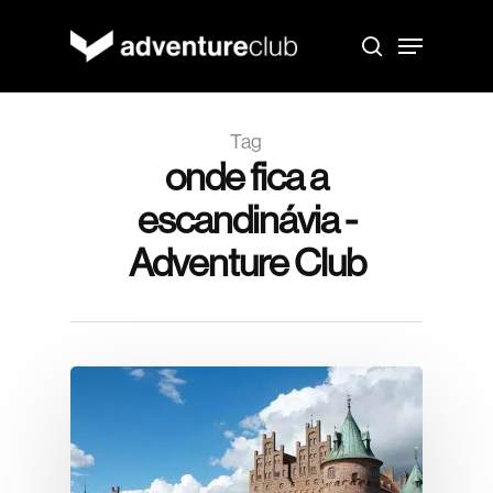
Skip
to
Menu
main
search
content
Tag
onde fica a
escandinávia -
Adventure Club