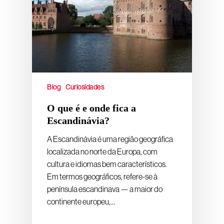
Blog
Curiosidades
O que é e onde fica a
Escandinávia?
A Escandinávia é uma região geográfica
localizada no norte da Europa, com
cultura e idiomas bem característicos.
Em termos geográficos, refere-se à
península escandinava — a maior do
continente europeu,…