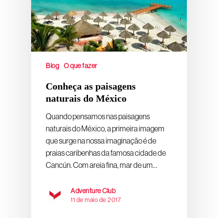
Blog
O que fazer
Conheça as paisagens
naturais do México
Quando pensamos nas paisagens
naturais do México, a primeira imagem
que surge na nossa imaginação é de
praias caribenhas da famosa cidade de
Cancún. Com areia fina, mar de um…
Adventure Club
11 de maio de 2017