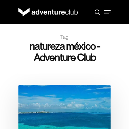
Skip
to
Menu
main
search
content
Tag
natureza méxico -
Adventure Club