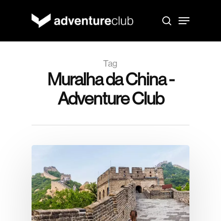
Skip
to
Menu
main
search
content
Tag
Muralha da China -
Adventure Club