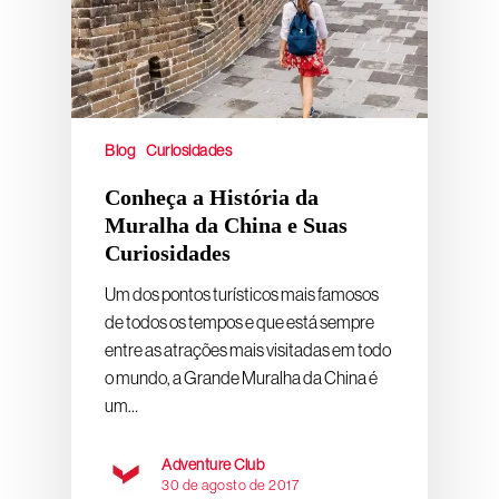
Blog
Curiosidades
Conheça a História da
Muralha da China e Suas
Curiosidades
Um dos pontos turísticos mais famosos
de todos os tempos e que está sempre
entre as atrações mais visitadas em todo
o mundo, a Grande Muralha da China é
um…
Adventure Club
30 de agosto de 2017