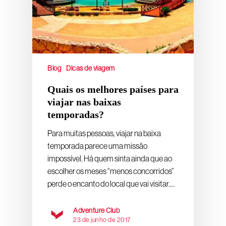
Blog
Dicas de viagem
Quais os melhores países para
viajar nas baixas
temporadas?
Para muitas pessoas, viajar na baixa
temporada parece uma missão
impossível. Há quem sinta ainda que ao
escolher os meses “menos concorridos”
perde o encanto do local que vai visitar.…
Adventure Club
23 de junho de 2017