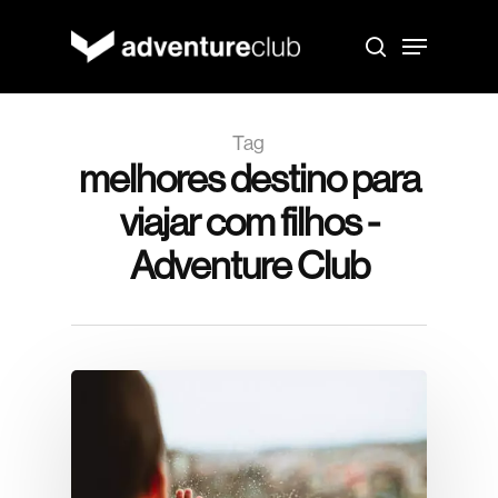
Skip
to
Menu
main
search
content
Tag
melhores destino para
viajar com filhos -
Adventure Club