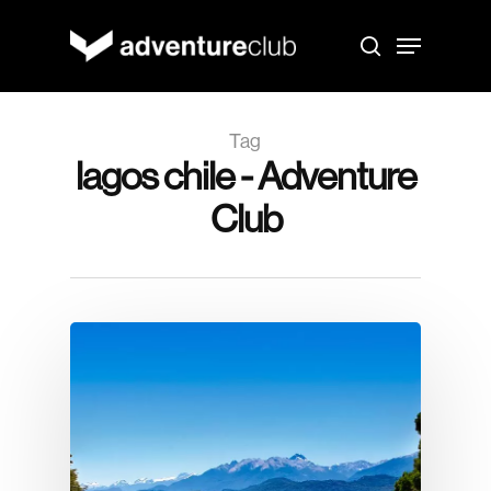
Skip
to
Menu
main
search
content
Tag
lagos chile - Adventure
Club