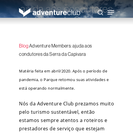
Skip
ajuda aos condutores
to
Menu
main
search
content
da Serra da Capivara
Adventure Club
27 de abril de 2020
Blog
Adventure Members: ajuda aos
condutores da Serra da Capivara
Matéria feita em abril/2020. Após o período de
pandemia, o Parque retomou suas atividades e
está operando normalmente.
Nós da Adventure Club prezamos muito
pelo turismo sustentável, então
estamos sempre atentos a roteiros e
prestadores de serviço que estejam