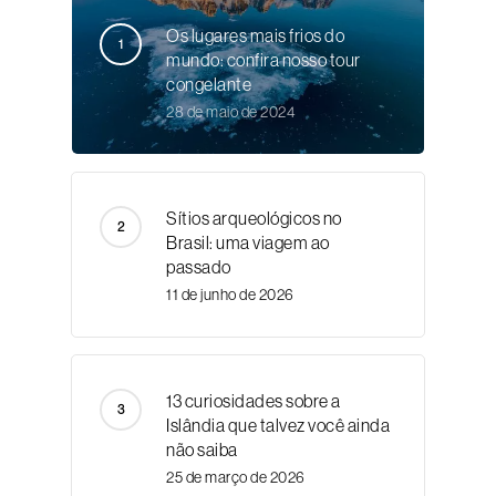
Os lugares mais frios do
mundo: confira nosso tour
congelante
28 de maio de 2024
Sítios arqueológicos no
Brasil: uma viagem ao
passado
11 de junho de 2026
13 curiosidades sobre a
Islândia que talvez você ainda
não saiba
25 de março de 2026