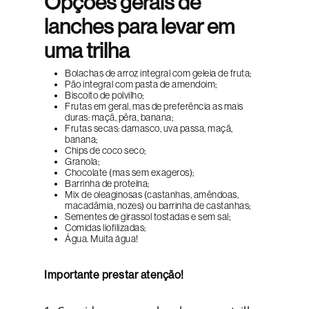
Opções gerais de
lanches para levar em
uma trilha
Bolachas de arroz integral com geleia de fruta;
Pão integral com pasta de amendoim;
Biscoito de polvilho;
Frutas em geral, mas de preferência as mais
duras: maçã, pêra, banana;
Frutas secas: damasco, uva passa, maçã,
banana;
Chips de coco seco;
Granola;
Chocolate (mas sem exageros);
Barrinha de proteína;
Mix de oleaginosas (castanhas, amêndoas,
macadâmia, nozes) ou barrinha de castanhas;
Sementes de girassol tostadas e sem sal;
Comidas liofilizadas;
Água. Muita água!
Importante prestar atenção!