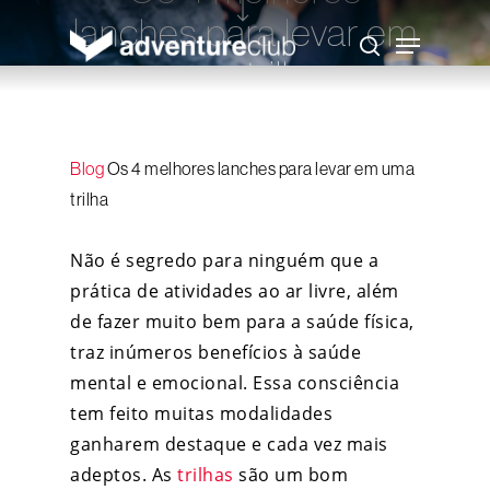
Skip
lanches para levar em
to
Menu
main
search
content
uma trilha
Adventure Club
24 de fevereiro de 2021
Blog
Os 4 melhores lanches para levar em uma
trilha
Não é segredo para ninguém que a
prática de atividades ao ar livre, além
de fazer muito bem para a saúde física,
traz inúmeros benefícios à saúde
mental e emocional. Essa consciência
tem feito muitas modalidades
ganharem destaque e cada vez mais
adeptos. As
trilhas
são um bom