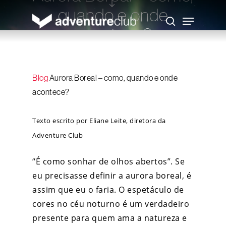
Skip
quando e onde
to
Menu
main
search
content
acontece?
Eliane Leite
11 de janeiro de 2019
Blog
Aurora Boreal – como, quando e onde
acontece?
Texto escrito por Eliane Leite, diretora da
Adventure Club
“É como sonhar de olhos abertos”. Se
eu precisasse definir a aurora boreal, é
assim que eu o faria. O espetáculo de
cores no céu noturno é um verdadeiro
presente para quem ama a natureza e