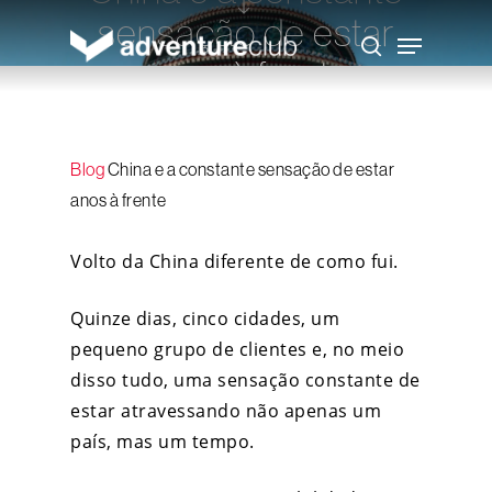
Skip
sensação de estar
to
Menu
main
search
content
anos à frente
Eliane Leite
20 de maio de 2026
Blog
China e a constante sensação de estar
anos à frente
Volto da China diferente de como fui.
Quinze dias, cinco cidades, um
pequeno grupo de clientes e, no meio
disso tudo, uma sensação constante de
estar atravessando não apenas um
país, mas um tempo.