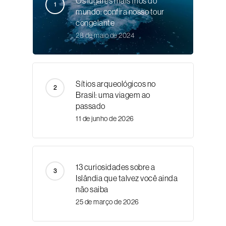
Os lugares mais frios do
mundo: confira nosso tour
congelante
28 de maio de 2024
Sítios arqueológicos no
Brasil: uma viagem ao
passado
11 de junho de 2026
13 curiosidades sobre a
Islândia que talvez você ainda
não saiba
25 de março de 2026