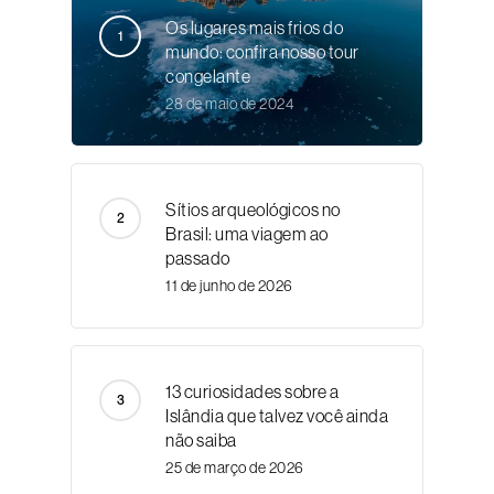
Os lugares mais frios do
mundo: confira nosso tour
congelante
28 de maio de 2024
Sítios arqueológicos no
Brasil: uma viagem ao
passado
11 de junho de 2026
13 curiosidades sobre a
Islândia que talvez você ainda
não saiba
25 de março de 2026