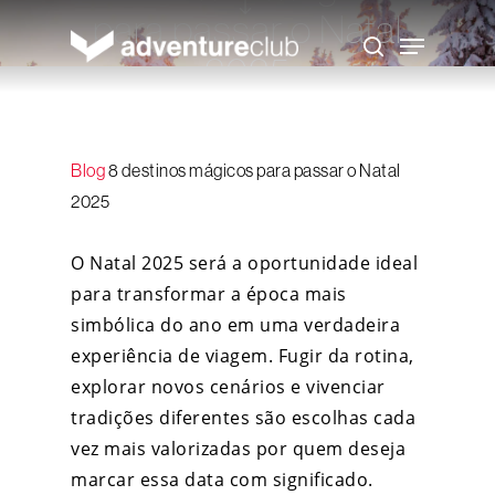
Skip
para passar o Natal
to
Menu
main
search
2025
content
Adventure Club
18 de julho de 2025
Blog
8 destinos mágicos para passar o Natal
2025
O Natal 2025 será a oportunidade ideal
para transformar a época mais
simbólica do ano em uma verdadeira
experiência de viagem. Fugir da rotina,
explorar novos cenários e vivenciar
tradições diferentes são escolhas cada
vez mais valorizadas por quem deseja
marcar essa data com significado.