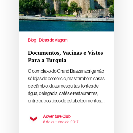
Blog
Dicas de viagem
Documentos, Vacinas e Vistos
Para a Turquia
O complexo do Grand Baazar abriga não
só lojas de comércio, mas também casas
de câmbio, duas mesquitas, fontes de
água, delegacia, cafés e restaurantes,
entre outros tipos de estabelecimentos.…
Adventure Club
6 de outubro de 2017