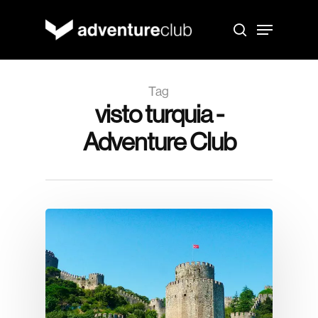
Skip
to
Menu
main
search
content
Tag
visto turquia -
Adventure Club