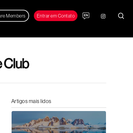
sea
instagram
ure Members
Entrar em Contato
e Club
Artigos mais lidos