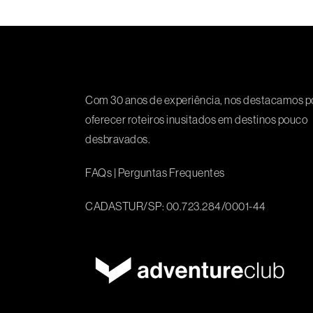
Com 30 anos de experiência, nos destacamos p
oferecer roteiros inusitados em destinos pouco
desbravados.
FAQs
|
Perguntas Frequentes
CADASTUR/SP: 00.723.284/0001-44