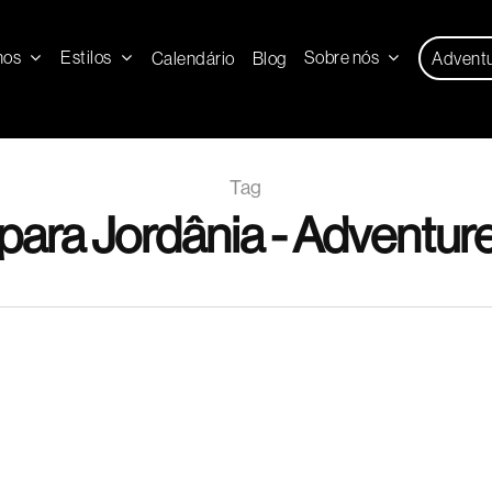
nos
Estilos
Sobre nós
Calendário
Blog
Advent
Tag
 para Jordânia - Adventur