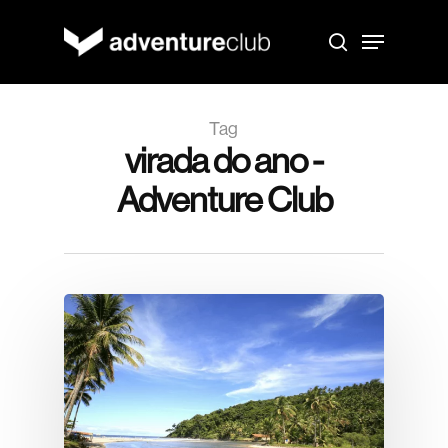
Skip
to
Menu
main
search
content
Tag
virada do ano -
Adventure Club