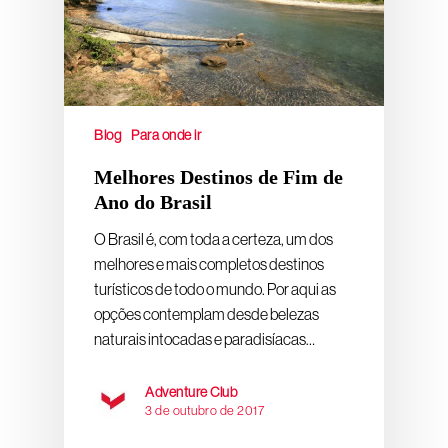
Blog
Para onde ir
Melhores Destinos de Fim de
Ano do Brasil
O Brasil é, com toda a certeza, um dos
melhores e mais completos destinos
turísticos de todo o mundo. Por aqui as
opções contemplam desde belezas
naturais intocadas e paradisíacas…
Adventure Club
3 de outubro de 2017