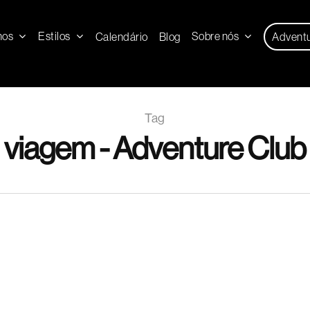
nos
Estilos
Sobre nós
Calendário
Blog
Advent
Tag
viagem - Adventure Club