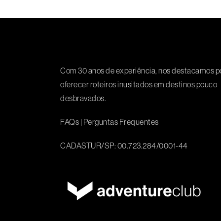
Com 30 anos de experiência, nos destacamos p
oferecer roteiros inusitados em destinos pouco
desbravados.
FAQs
|
Perguntas Frequentes
CADASTUR/SP: 00.723.284/0001-44