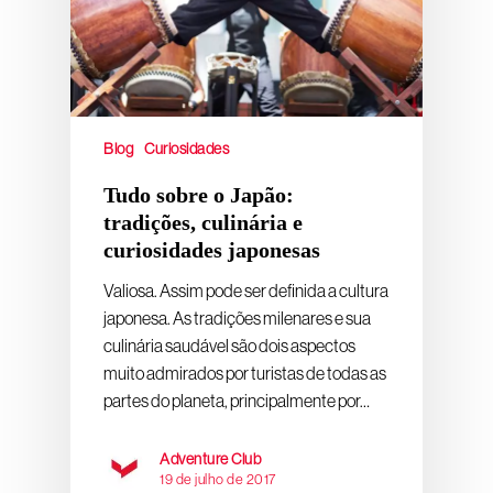
Blog
Curiosidades
Tudo sobre o Japão:
tradições, culinária e
curiosidades japonesas
Valiosa. Assim pode ser definida a cultura
japonesa. As tradições milenares e sua
culinária saudável são dois aspectos
muito admirados por turistas de todas as
partes do planeta, principalmente por…
Adventure Club
19 de julho de 2017