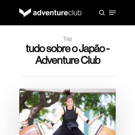
Skip
to
Menu
main
search
content
Tag
tudo sobre o Japão -
Adventure Club