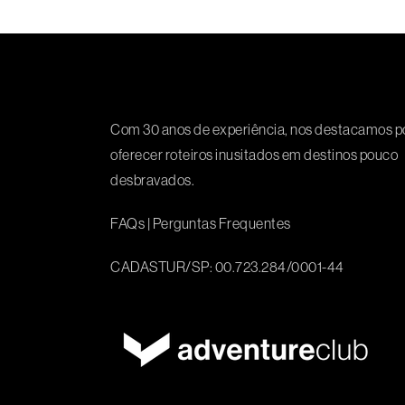
Com 30 anos de experiência, nos destacamos p
oferecer roteiros inusitados em destinos pouco
desbravados.
FAQs
|
Perguntas Frequentes
CADASTUR/SP: 00.723.284/0001-44