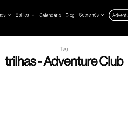
nos
Estilos
Sobre nós
Calendário
Blog
Advent
Tag
trilhas - Adventure Club