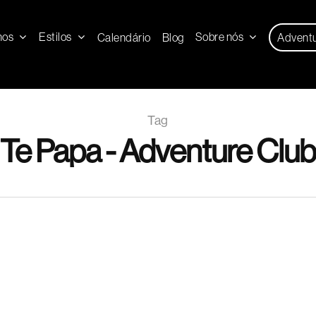
nos
Estilos
Sobre nós
Calendário
Blog
Advent
Tag
Te Papa - Adventure Club