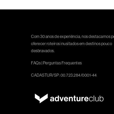
Com 30 anos de experiência, nos destacamos p
oferecer roteiros inusitados em destinos pouco
desbravados.
FAQs
|
Perguntas Frequentes
CADASTUR/SP: 00.723.284/0001-44