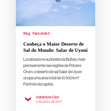
Blog
Para onde ir
Conheça o Maior Deserto de
Sal do Mundo: Salar de Uyuni
Localizado no sudoeste da Bolívia, mais
precisamente nas regiões de Potosí e
Oruro, o deserto de sal Salar de Uyuni
ocupa uma área total de 10.500 km².
Partindo da capital…
Adventure Club
2 de junho de 2017