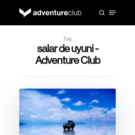
Skip
to
Menu
main
search
content
Tag
salar de uyuni -
Adventure Club