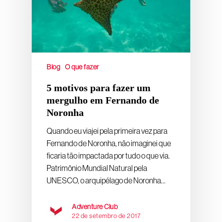
Blog
O que fazer
5 motivos para fazer um
mergulho em Fernando de
Noronha
Quando eu viajei pela primeira vez para
Fernando de Noronha, não imaginei que
ficaria tão impactada por tudo o que via.
Patrimônio Mundial Natural pela
UNESCO, o arquipélago de Noronha…
Adventure Club
22 de setembro de 2017