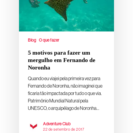
Blog
O que fazer
5 motivos para fazer um
mergulho em Fernando de
Noronha
Quando eu viajei pela primeira vez para
Fernando de Noronha, não imaginei que
ficaria tão impactada por tudo o que via.
Patrimônio Mundial Natural pela
UNESCO, o arquipélago de Noronha…
Adventure Club
22 de setembro de 2017