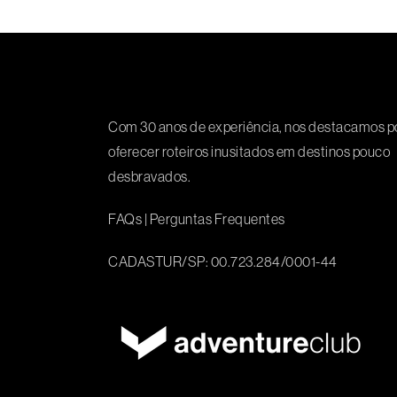
Com 30 anos de experiência, nos destacamos p
oferecer roteiros inusitados em destinos pouco
desbravados.
FAQs
|
Perguntas Frequentes
CADASTUR/SP: 00.723.284/0001-44