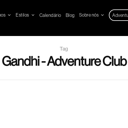
nos
Estilos
Sobre nós
Calendário
Blog
Advent
Tag
Gandhi - Adventure Club