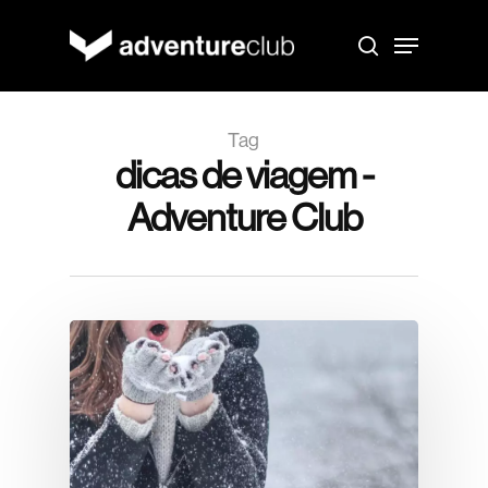
Skip
to
Menu
main
search
content
Tag
dicas de viagem -
Adventure Club