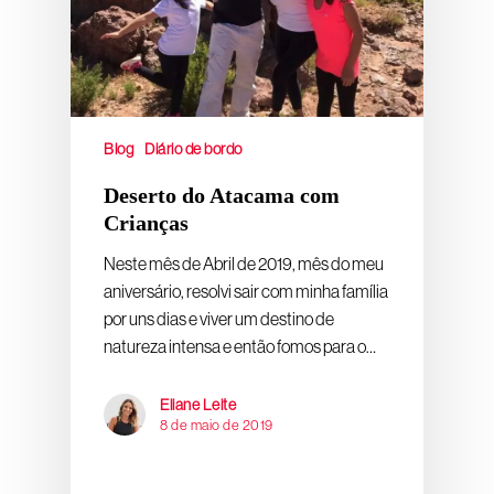
Blog
Diário de bordo
Deserto do Atacama com
Crianças
Neste mês de Abril de 2019, mês do meu
aniversário, resolvi sair com minha família
por uns dias e viver um destino de
natureza intensa e então fomos para o…
Eliane Leite
8 de maio de 2019