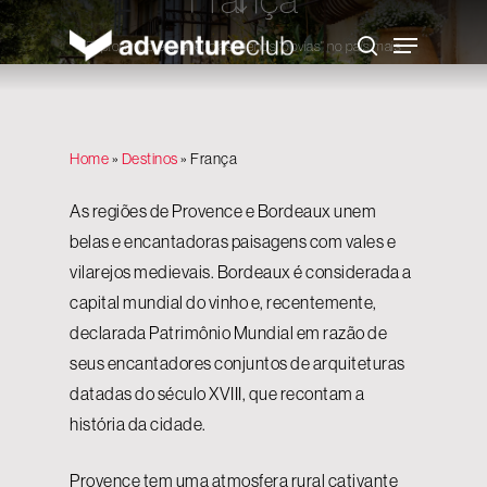
Skip
to
Menu
main
Explorando experiências menos “óbvias” no país mais
search
content
visitado do mundo
Home
»
Destinos
»
França
As regiões de Provence e Bordeaux unem
belas e encantadoras paisagens com vales e
vilarejos medievais. Bordeaux é considerada a
capital mundial do vinho e, recentemente,
declarada Patrimônio Mundial em razão de
seus encantadores conjuntos de arquiteturas
datadas do século XVIII, que recontam a
história da cidade.
Provence tem uma atmosfera rural cativante