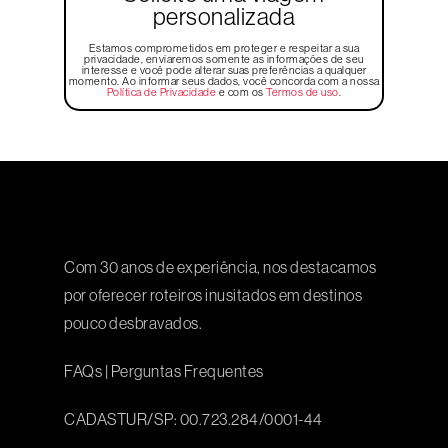
personalizada
Estamos comprometidos em proteger e respeitar a sua
privacidade, enviaremos somente as informações de seu
interesse e você pode alterar suas preferências a qualquer
momento. Ao informar seus dados, você concorda com a nossa
Política de Privacidade
e com os
Termos de uso
.
Com 30 anos de experiência, nos destacamos
por oferecer roteiros inusitados em destinos
pouco desbravados.
FAQs
|
Perguntas Frequentes
CADASTUR/SP: 00.723.284/0001-44