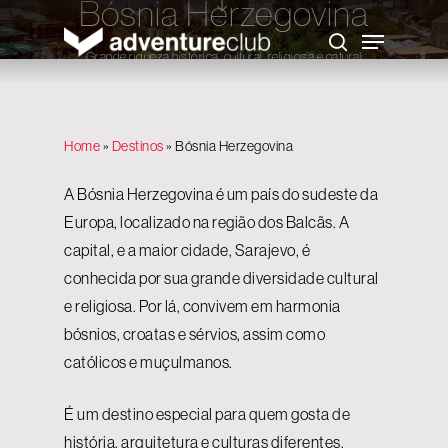
Bósnia Herzegovina
Skip
to
Menu
main
search
content
Grande riqueza histórica, cultural, religiosa e natural
Home
»
Destinos
»
Bósnia Herzegovina
A Bósnia Herzegovina é um país do sudeste da
Europa, localizado na região dos Balcãs. A
capital, e a maior cidade, Sarajevo, é
conhecida por sua grande diversidade cultural
e religiosa. Por lá, convivem em harmonia
bósnios, croatas e sérvios, assim como
católicos e muçulmanos.
É um destino especial para quem gosta de
história, arquitetura e culturas diferentes.