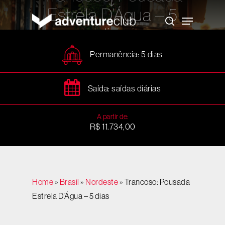
Skip
Estrela D’Água – 5
to
Menu
main
search
content
dias
Permanência: 5 dias
Saída: saídas diárias
A partir de:
R$ 11.734,00
Home
»
Brasil
»
Nordeste
»
Trancoso: Pousada
Estrela D’Água – 5 dias