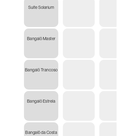
Suíte Solarium
R
16.55
Bangalô Master
R
25.08
Bangalô Trancoso
R
26.64
Bangalô Estrela
R
27.76
Bangalô da Costa
R