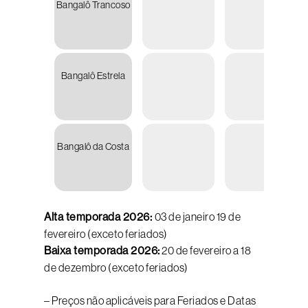
Bangalô Trancoso
R
22.95
Bangalô Estrela
R
23.83
Bangalô da Costa
R
28.60
Alta temporada 2026:
03 de janeiro 19 de
fevereiro (exceto feriados)
Baixa temporada 2026:
20 de fevereiro a 18
de dezembro (exceto feriados)
– Preços não aplicáveis para Feriados e Datas