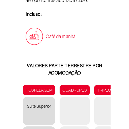
aeroporto. Traslado não incluso.
Incluso:
Café da manhã
VALORES PARTE TERRESTRE POR
ACOMODAÇÃO
HOSPEDAGEM
QUÁDRUPLO
TRIPLO
DUP
Suíte Superior
R
14.59