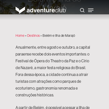
Skip
Marajó
to
Menu
main
search
content
Um lugar onde o tempo tem um ritmo diferente
Home
»
Destinos
»
Belém e Ilha de Marajó
Anualmente, entre agosto e outubro, a capital
paraense recebe dois eventos importantes: o
Festival de Ópera do Theatro da Paz e o Círio
de Nazaré, a maior festa religiosa do Brasil.
Fora dessa época, a cidade continua a atrair
turistas com atrações como parques de
ecoturismo, gastronomia renomada e
construções históricas.
A partir de Belém, é possível acessar a Ilha de