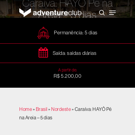
Caraíva: HAYÔ Pé na
Skip
to
Menu
Areia – 5 dias
main
search
content
Permanência: 5 dias
Saída: saídas diárias
A partir de:
R$ 5.200,00
Home
»
Brasil
»
Nordeste
»
Caraíva: HAYÔ Pé
na Areia – 5 dias