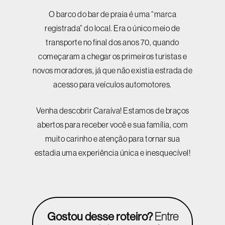
O barco do bar de praia é uma “marca
registrada” do local. Era o único meio de
transporte no final dos anos 70, quando
começaram a chegar os primeiros turistas e
novos moradores, já que não existia estrada de
acesso para veículos automotores.
Venha descobrir Caraíva! Estamos de braços
abertos para receber você e sua família, com
muito carinho e atenção para tornar sua
estadia uma experiência única e inesquecível!
Gostou desse roteiro?
Entre