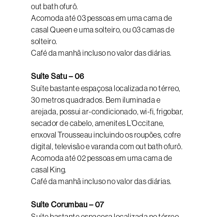
out bath ofurô.
Acomoda até 03 pessoas em uma cama de
casal Queen e uma solteiro, ou 03 camas de
solteiro.
Café da manhã incluso no valor das diárias.
Suíte Satu – 06
Suíte bastante espaçosa localizada no térreo,
30 metros quadrados. Bem iluminada e
arejada, possui ar-condicionado, wi-fi, frigobar,
secador de cabelo, amenites L’Occitane,
enxoval Trousseau incluindo os roupões, cofre
digital, televisão e varanda com out bath ofurô.
Acomoda até 02 pessoas em uma cama de
casal King.
Café da manhã incluso no valor das diárias.
Suíte Corumbau – 07
Suíte bastante espaçosa localizada no térreo,