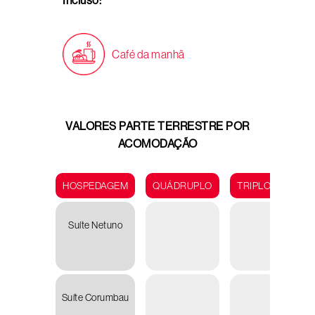
Incluso:
Café da manhã
VALORES PARTE TERRESTRE POR
ACOMODAÇÃO
HOSPEDAGEM
QUÁDRUPLO
TRIPLO
DUP
Suíte Netuno
R
5.20
Suíte Corumbau
R
6.24