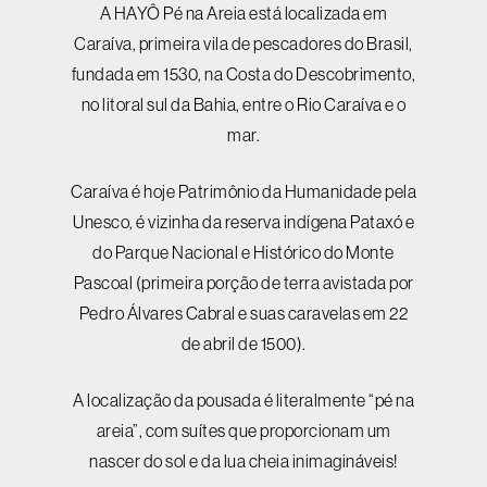
A HAYÔ Pé na Areia está localizada em
Caraíva, primeira vila de pescadores do Brasil,
fundada em 1530, na Costa do Descobrimento,
no litoral sul da Bahia, entre o Rio Caraíva e o
mar.
Caraíva é hoje Patrimônio da Humanidade pela
Unesco, é vizinha da reserva indígena Pataxó e
do Parque Nacional e Histórico do Monte
Pascoal (primeira porção de terra avistada por
Pedro Álvares Cabral e suas caravelas em 22
de abril de 1500).
A localização da pousada é literalmente “pé na
areia”, com suítes que proporcionam um
nascer do sol e da lua cheia inimagináveis!