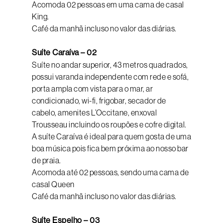
Acomoda 02 pessoas em uma cama de casal
King.
Café da manhã incluso no valor das diárias.
Suíte Caraíva – 02
Suíte no andar superior, 43 metros quadrados,
possui varanda independente com rede e sofá,
porta ampla com vista para o mar, ar
condicionado, wi-fi, frigobar, secador de
cabelo, amenites L’Occitane, enxoval
Trousseau incluindo os roupões e cofre digital.
A suíte Caraíva é ideal para quem gosta de uma
boa música pois fica bem próxima ao nosso bar
de praia.
Acomoda até 02 pessoas, sendo uma cama de
casal Queen
Café da manhã incluso no valor das diárias.
Suíte Espelho – 03