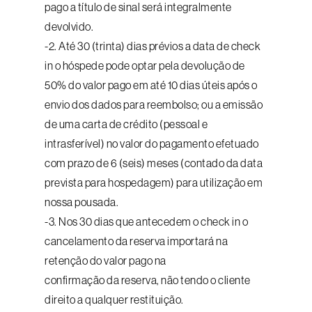
pago a título de sinal será integralmente
devolvido.
-2. Até 30 (trinta) dias prévios a data de check
in o hóspede pode optar pela devolução de
50% do valor pago em até 10 dias úteis após o
envio dos dados para reembolso; ou a emissão
de uma carta de crédito (pessoal e
intrasferível) no valor do pagamento efetuado
com prazo de 6 (seis) meses (contado da data
prevista para hospedagem) para utilização em
nossa pousada.
-3. Nos 30 dias que antecedem o check in o
cancelamento da reserva importará na
retenção do valor pago na
confirmação da reserva, não tendo o cliente
direito a qualquer restituição.