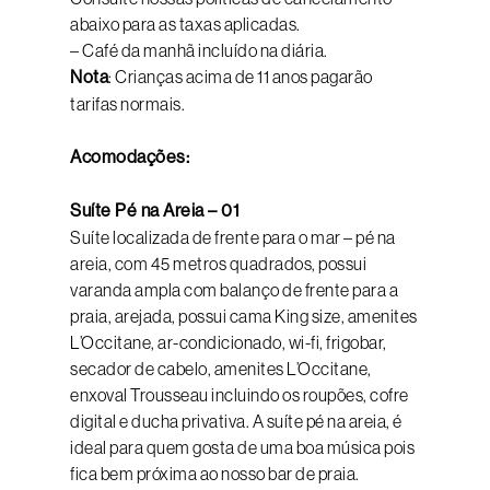
abaixo para as taxas aplicadas.
– Café da manhã incluído na diária.
Nota
: Crianças acima de 11 anos pagarão
tarifas normais.
Acomodações:
Suíte Pé na Areia – 01
Suíte localizada de frente para o mar – pé na
areia, com 45 metros quadrados, possui
varanda ampla com balanço de frente para a
praia, arejada, possui cama King size, amenites
L’Occitane, ar-condicionado, wi-fi, frigobar,
secador de cabelo, amenites L’Occitane,
enxoval Trousseau incluindo os roupões, cofre
digital e ducha privativa. A suíte pé na areia, é
ideal para quem gosta de uma boa música pois
fica bem próxima ao nosso bar de praia.