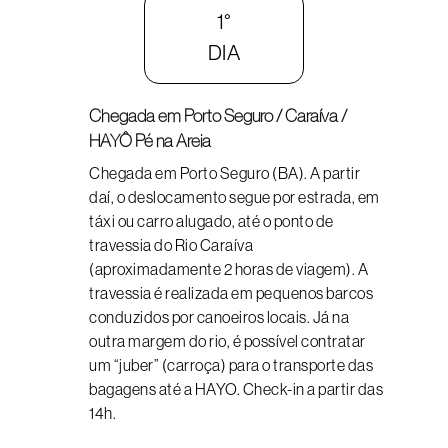
1°
DIA
Chegada em Porto Seguro / Caraíva /
HAYÔ Pé na Areia
Chegada em Porto Seguro (BA). A partir
daí, o deslocamento segue por estrada, em
táxi ou carro alugado, até o ponto de
travessia do Rio Caraíva
(aproximadamente 2 horas de viagem). A
travessia é realizada em pequenos barcos
conduzidos por canoeiros locais. Já na
outra margem do rio, é possível contratar
um “juber” (carroça) para o transporte das
bagagens até a HAYO. Check-in a partir das
14h.