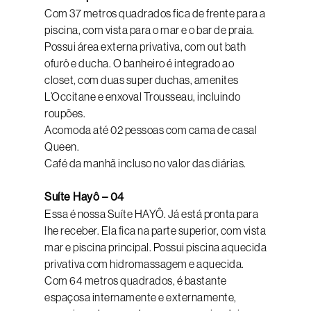
Com 37 metros quadrados fica de frente para a
piscina, com vista para o mar e o bar de praia.
Possui área externa privativa, com out bath
ofurô e ducha. O banheiro é integrado ao
closet, com duas super duchas, amenites
L’Occitane e enxoval Trousseau, incluindo
roupões.
Acomoda até 02 pessoas com cama de casal
Queen.
Café da manhã incluso no valor das diárias.
Suíte Hayô – 04
Essa é nossa Suíte HAYÔ. Já está pronta para
lhe receber. Ela fica na parte superior, com vista
mar e piscina principal. Possui piscina aquecida
privativa com hidromassagem e aquecida.
Com 64 metros quadrados, é bastante
espaçosa internamente e externamente,