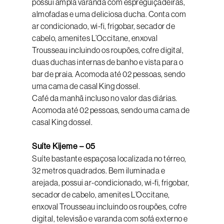
possui ampla varanda com espreguiçadeiras,
almofadas e uma deliciosa ducha. Conta com
ar condicionado, wi-fi, frigobar, secador de
cabelo, amenites L’Occitane, enxoval
Trousseau incluindo os roupões, cofre digital,
duas duchas internas de banho e vista para o
bar de praia. Acomoda até 02 pessoas, sendo
uma cama de casal King dossel.
Café da manhã incluso no valor das diárias.
Acomoda até 02 pessoas, sendo uma cama de
casal King dossel.
Suíte Kijeme – 05
Suíte bastante espaçosa localizada no térreo,
32 metros quadrados. Bem iluminada e
arejada, possui ar-condicionado, wi-fi, frigobar,
secador de cabelo, amenites L’Occitane,
enxoval Trousseau incluindo os roupões, cofre
digital, televisão e varanda com sofá externo e