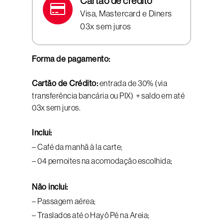
Cartão de crédito
Visa, Mastercard e Diners
03x sem juros
Forma de pagamento:
Cartão de Crédito:
entrada de 30% (via
transferência bancária ou PIX) + saldo em até
03x sem juros.
Inclui:
– Café da manhã à la carte;
– 04 pernoites na acomodação escolhida;
Não inclui:
– Passagem aérea;
– Traslados até o Hayô Pé na Areia;