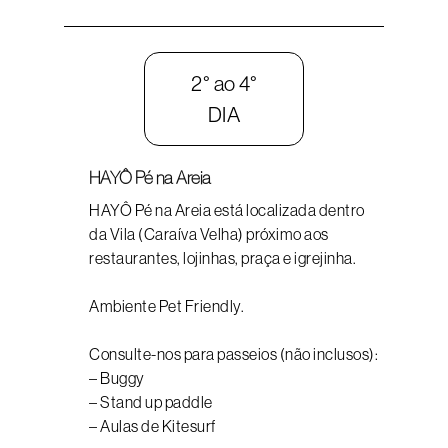
2° ao 4°
DIA
HAYÔ Pé na Areia
HAYÔ Pé na Areia está localizada dentro
da Vila (Caraíva Velha) próximo aos
restaurantes, lojinhas, praça e igrejinha.
Ambiente Pet Friendly.
Consulte-nos para passeios (não inclusos):
– Buggy
– Stand up paddle
– Aulas de Kitesurf