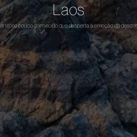
Laos
erritório pouco conhecido que desperta a emoção da desco