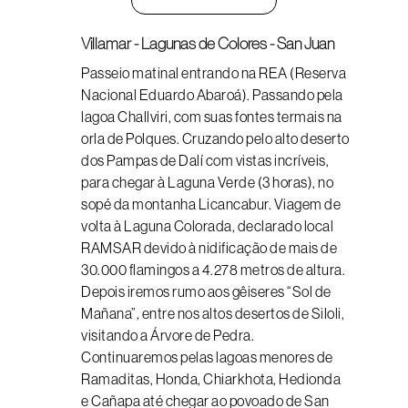
Villamar - Lagunas de Colores - San Juan
Passeio matinal entrando na REA (Reserva
Nacional Eduardo Abaroá). Passando pela
lagoa Challviri, com suas fontes termais na
orla de Polques. Cruzando pelo alto deserto
dos Pampas de Dalí com vistas incríveis,
para chegar à Laguna Verde (3 horas), no
sopé da montanha Licancabur. Viagem de
volta à Laguna Colorada, declarado local
RAMSAR devido à nidificação de mais de
30.000 flamingos a 4.278 metros de altura.
Depois iremos rumo aos gêiseres “Sol de
Mañana”, entre nos altos desertos de Siloli,
visitando a Árvore de Pedra.
Continuaremos pelas lagoas menores de
Ramaditas, Honda, Chiarkhota, Hedionda
e Cañapa até chegar ao povoado de San