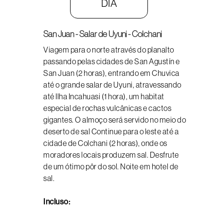
DIA
San Juan - Salar de Uyuni - Colchani
Viagem para o norte através do planalto
passando pelas cidades de San Agustín e
San Juan (2 horas), entrando em Chuvica
até o grande salar de Uyuni, atravessando
até Ilha Incahuasi (1 hora), um habitat
especial de rochas vulcânicas e cactos
gigantes. O almoço será servido no meio do
deserto de sal Continue para o leste até a
cidade de Colchani (2 horas), onde os
moradores locais produzem sal. Desfrute
de um ótimo pôr do sol. Noite em hotel de
sal.
Incluso: