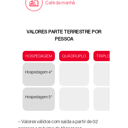
Café da manhã
VALORES PARTE TERRESTRE POR
PESSOA
HOSPEDAGEM
QUÁDRUPLO
TRIPLO
DUP
Hospedagem 4*
U
5.47
Hospedagem 5*
U
5.76
– Valores válidos com saída a partir de 02