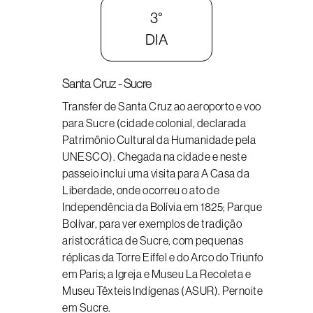
3°
DIA
Santa Cruz - Sucre
Transfer de Santa Cruz ao aeroporto e voo
para Sucre (cidade colonial, declarada
Patrimônio Cultural da Humanidade pela
UNESCO). Chegada na cidade e neste
passeio inclui uma visita para A Casa da
Liberdade, onde ocorreu o ato de
Independência da Bolívia em 1825; Parque
Bolívar, para ver exemplos de tradição
aristocrática de Sucre, com pequenas
réplicas da Torre Eiffel e do Arco do Triunfo
em Paris; a Igreja e Museu La Recoleta e
Museu Têxteis Indígenas (ASUR). Pernoite
em Sucre.