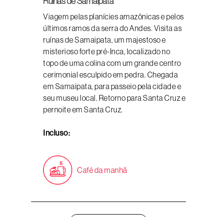
Ruínas de Samaipata
Viagem pelas planícies amazônicas e pelos
últimos ramos da serra do Andes. Visita as
ruínas de Samaipata, um majestoso e
misterioso forte pré-Inca, localizado no
topo de uma colina com um grande centro
cerimonial esculpido em pedra. Chegada
em Samaipata, para passeio pela cidade e
seu museu local. Retorno para Santa Cruz e
pernoite em Santa Cruz.
Incluso:
Café da manhã