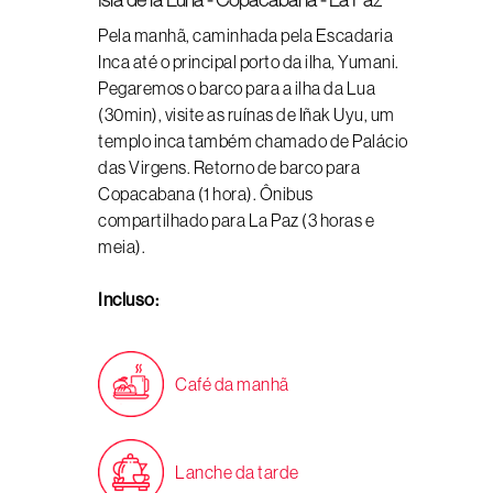
Isla de la Luna - Copacabana - La Paz
Pela manhã, caminhada pela Escadaria
Inca até o principal porto da ilha, Yumani.
Pegaremos o barco para a ilha da Lua
(30min), visite as ruínas de Iñak Uyu, um
templo inca também chamado de Palácio
das Virgens. Retorno de barco para
Copacabana (1 hora). Ônibus
compartilhado para La Paz (3 horas e
meia).
Incluso:
Café da manhã
Lanche da tarde