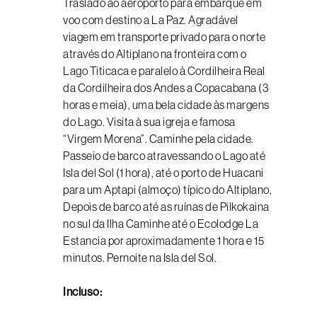
Traslado ao aeroporto para embarque em
voo com destino a La Paz. Agradável
viagem em transporte privado para o norte
através do Altiplano na fronteira com o
Lago Titicaca e paralelo à Cordilheira Real
da Cordilheira dos Andes a Copacabana (3
horas e meia), uma bela cidade às margens
do Lago. Visita à sua igreja e famosa
“Virgem Morena”. Caminhe pela cidade.
Passeio de barco atravessando o Lago até
Isla del Sol (1 hora), até o porto de Huacani
para um Aptapi (almoço) típico do Altiplano,
Depois de barco até as ruínas de Pilkokaina
no sul da Ilha Caminhe até o Ecolodge La
Estancia por aproximadamente 1 hora e 15
minutos. Pernoite na Isla del Sol.
Incluso: