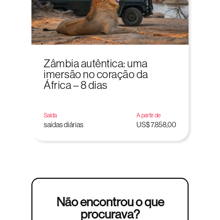
Zâmbia autêntica: uma
imersão no coração da
África – 8 dias
Saída
A partir de
saídas diárias
US$ 7.858,00
Não encontrou o que
procurava?