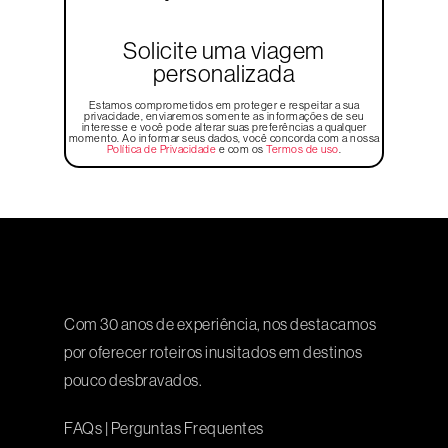
Solicite uma viagem
personalizada
Estamos comprometidos em proteger e respeitar a sua
privacidade, enviaremos somente as informações de seu
interesse e você pode alterar suas preferências a qualquer
momento. Ao informar seus dados, você concorda com a nossa
Política de Privacidade
e com os
Termos de uso
.
Com 30 anos de experiência, nos destacamos
por oferecer roteiros inusitados em destinos
pouco desbravados.
FAQs
|
Perguntas Frequentes