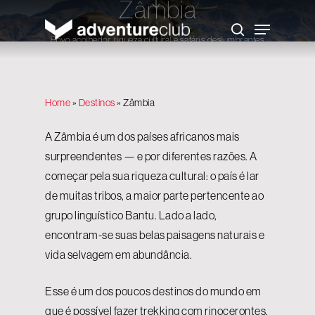
Zâmbia
Skip
to
Menu
main
search
content
Povo acolhedor, riqueza cultural e safáris deslumbrantes
Home
»
Destinos
»
Zâmbia
A Zâmbia é um dos países africanos mais
surpreendentes — e por diferentes razões. A
começar pela sua riqueza cultural: o país é lar
de muitas tribos, a maior parte pertencente ao
grupo linguístico Bantu. Lado a lado,
encontram-se suas belas paisagens naturais e
vida selvagem em abundância.
Esse é um dos poucos destinos do mundo em
que é possível fazer trekking com rinocerontes,