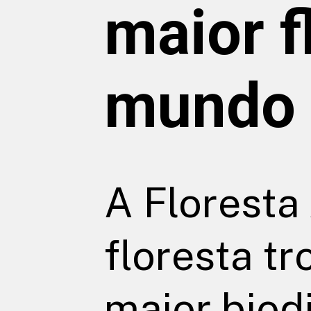
maior f
mundo
A Floresta
floresta tr
maior biod