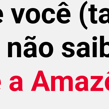
 você (t
 não sai
e a Amaz