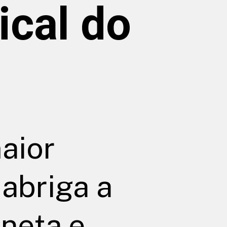
ical do
aior
 abriga a
aneta e