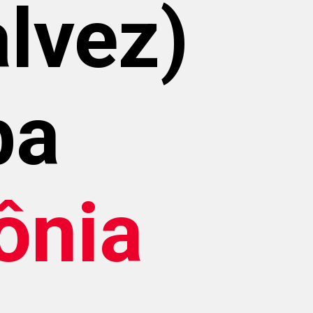
alvez)
ba
ônia