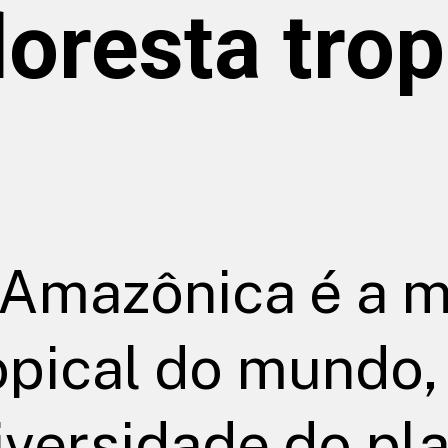
loresta trop
 Amazônica é a m
opical do mundo,
iversidade do pl