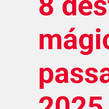
8 des
mági
passa
2025