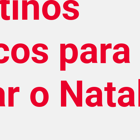
tinos
cos para
r o Nata