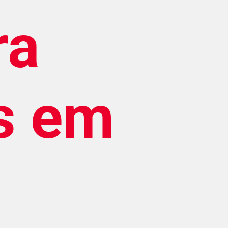
ra
as em