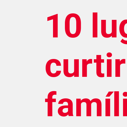
10 lu
curti
famíl