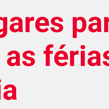
gares pa
r as féri
ia